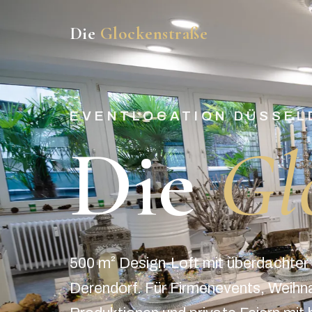
Die
Glockenstraße
EVENTLOCATION DÜSSEL
Die
Gl
500 m² Design-Loft mit überdachter
Derendorf. Für Firmenevents, Weihn