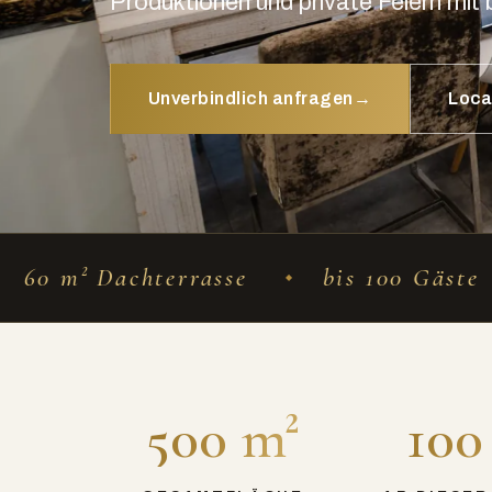
Produktionen und private Feiern mit 
Unverbindlich anfragen
Loca
rasse
bis 100 Gäste
Sonos in d
500 m²
100