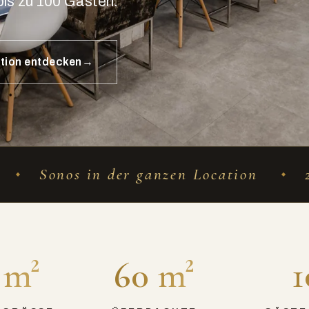
bis zu 100 Gästen.
tion entdecken
er ganzen Location
2,5-m-Screen
 m²
60 m²
1