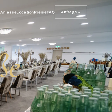
Anfrage
Anlässe
Location
Preise
FAQ
ße