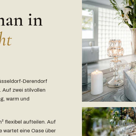
man in
ht
üsseldorf-Derendorf
Auf zwei stilvollen
ig, warm und
 flexibel aufteilen. Auf
e wartet eine Oase über