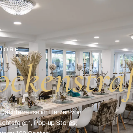
DORF
ockenstra
 Dachterrasse im Herzen von
achtsfeiern, Pop-up Stores,